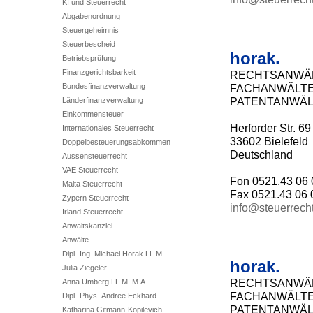
KI und Steuerrecht
Abgabenordnung
Steuergeheimnis
Steuerbescheid
horak.
Betriebsprüfung
Finanzgerichtsbarkeit
RECHTSANWÄL
Bundesfinanzverwaltung
FACHANWÄLT
PATENTANWÄL
Länderfinanzverwaltung
Einkommensteuer
Herforder Str. 69
Internationales Steuerrecht
33602 Bielefeld
Doppelbesteuerungsabkommen
Deutschland
Aussensteuerrecht
VAE Steuerrecht
Fon 0521.43 06 
Malta Steuerrecht
Fax 0521.43 06 
Zypern Steuerrecht
info@steuerrech
Irland Steuerrecht
Anwaltskanzlei
Anwälte
Dipl.-Ing. Michael Horak LL.M.
horak.
Julia Ziegeler
RECHTSANWÄ
Anna Umberg LL.M. M.A.
FACHANWÄLT
Dipl.-Phys. Andree Eckhard
PATENTANWÄL
Katharina Gitmann-Kopilevich