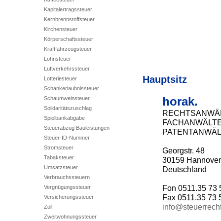
Kapitalertragssteuer
Kernbrennstoffsteuer
Kirchensteuer
Körperschaftssteuer
Kraftfahrzeugsteuer
Lohnsteuer
Luftverkehrssteuer
Hauptsitz
Lotteriesteuer
Schankerlaubnissteuer
horak.
Schaumweinsteuer
Solidaritätszuschlag
RECHTSANWÄ
Spielbankabgabe
FACHANWÄLT
Steuerabzug Bauleistungen
PATENTANWÄL
Steuer-ID-Nummer
Stromsteuer
Georgstr. 48
Tabaksteuer
30159 Hannover 
Umsatzsteuer
Deutschland
Verbrauchssteuern
Vergnügungssteuer
Fon 0511.35 73 
Fax 0511.35 73 
Versicherungssteuer
info@steuerrech
Zoll
Zweitwohnungssteuer