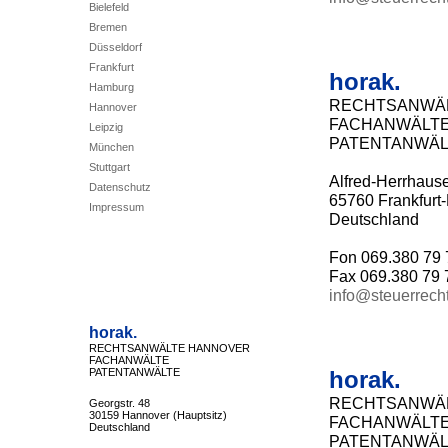
Bielefeld
Bremen
Düsseldorf
Frankfurt
horak.
Hamburg
RECHTSANWÄL
Hannover
FACHANWÄLT
Leipzig
PATENTANWÄL
München
Stuttgart
Alfred-Herrhause
Datenschutz
65760 Frankfurt
Impressum
Deutschland
Fon 069.380 79 
Fax 069.380 79 
info@steuerrech
horak.
RECHTSANWÄLTE HANNOVER
FACHANWÄLTE
horak.
PATENTANWÄLTE
RECHTSANWÄ
Georgstr. 48
30159 Hannover (Hauptsitz)
FACHANWÄLT
Deutschland
PATENTANWÄL