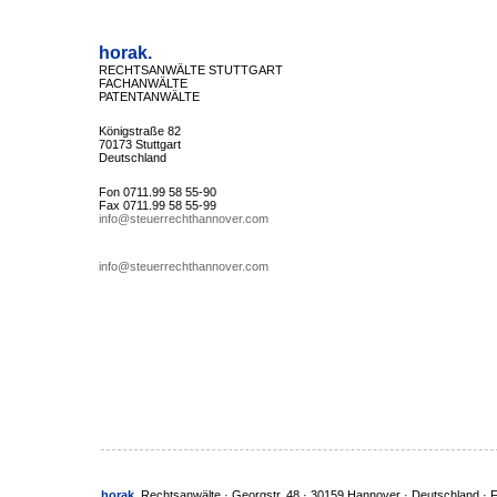
horak.
RECHTSANWÄLTE STUTTGART
FACHANWÄLTE
PATENTANWÄLTE
Königstraße 82
70173 Stuttgart
Deutschland
Fon 0711.99 58 55-90
Fax 0711.99 58 55-99
info@steuerrechthannover.com
info@steuerrechthannover.com
horak.
Rechtsanwälte · Georgstr. 48 · 30159 Hannover · Deutschland · 