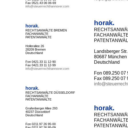
Fax 0521.43 06 06-69
info@steuerrechthannover.com
horak.
horak.
RECHTSANWÄ
RECHTSANWÄLTE BREMEN
FACHANWÄLTE
FACHANWÄLT
PATENTANWÄLTE
PATENTANWÄL
Hollerallee 26
28209 Bremen
Landsberger Str.
Deutschland
80687 München
Deutschland
Fon 0421.33 11 12-90
Fax 0421.33 11 12-99
info@steuerrechthannover.com
Fon 089.250 07 
Fax 089.250 07 
info@steuerrech
horak.
RECHTSANWÄLTE DÜSSELDORF
FACHANWÄLTE
PATENTANWÄLTE
horak.
Grafenberger Allee 293
40237 Düsseldorf
RECHTSANWÄL
Deutschland
FACHANWÄLT
Fon 0211.97 26 95-00
PATENTANWÄL
Fax 0211.97 26 95-09