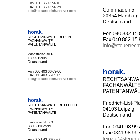
Fon 0511.35 73 56-0
Fax 0511.35 73 56-29
Colonnaden 5
info@steuerrechthannover.com
20354 Hamburg
Deutschland
horak.
Fon 040.882 15 
RECHTSANWÄLTE BERLIN
Fax 040.882 15 
FACHANWÄLTE
PATENTANWÄLTE
info@steuerrech
Wittestraße 30 K
13509 Berlin
Deutschland
horak.
Fon 030.403 66 69-00
Fax 030.403 66 69-09
RECHTSANWÄL
info@steuerrechthannover.com
FACHANWÄLT
PATENTANWÄL
horak.
Friedrich-List-Pl
RECHTSANWÄLTE BIELEFELD
04103 Leipzig
FACHANWÄLTE
PATENTANWÄLTE
Deutschland
Herforder Str. 69
Fon 0341.98 99 
33602 Bielefeld
Deutschland
Fax 0341.98 99 
leipzig@steuerr
Fon 0521.43 06 06-60