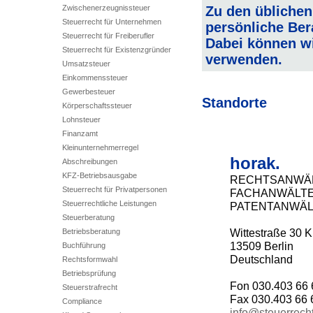
Zwischenerzeugnissteuer
Zu den übliche
Steuerrecht für Unternehmen
persönliche Be
Steuerrecht für Freiberufler
Dabei können wir
Steuerrecht für Existenzgründer
verwenden.
Umsatzsteuer
Einkommenssteuer
Gewerbesteuer
Standorte
Körperschaftssteuer
Lohnsteuer
Finanzamt
Kleinunternehmerregel
horak.
Abschreibungen
KFZ-Betriebsausgabe
RECHTSANWÄL
Steuerrecht für Privatpersonen
FACHANWÄLT
Steuerrechtliche Leistungen
PATENTANWÄL
Steuerberatung
Wittestraße 30 K
Betriebsberatung
13509 Berlin
Buchführung
Deutschland
Rechtsformwahl
Betriebsprüfung
Fon 030.403 66 
Steuerstrafrecht
Fax 030.403 66 
Compliance
info@steuerrech