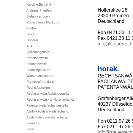
Karoline Behrend
Hollerallee 26
Andreas Friedlein
28209 Bremen
Stefan Karfusehr
Deutschland
Robin Jannis Mai LL.B.
Kontakt
Fon 0421.33 11 
Links
Fax 0421.33 11 
Honorar
info@steuerrech
AGB
Stellenangebote
Rechtsanwälte
Patentanwälte
horak.
Patentingenieure
RECHTSANWÄ
Wirtschaftsjuristen
FACHANWÄLT
Rechtsreferendare
PATENTANWÄL
Rechtsfachwirte
Rechtsanwaltsfachangestellte
Grafenberger Al
Rechtsanwalts- u. Notarfachang.
40237 Düsseldor
Patentanwaltsfachangestellte
Deutschland
Azubi Rechtsanwaltsfachang.
Azubi Patentanwaltsfachang.
Fon 0211.97 26 
Standorte
Fax 0211.97 26 
Berlin
info@steuerrech