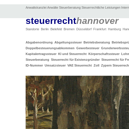
Anwaltskanzlei
Anwälte
Steuerberatung
Steuerrechtliche Leistungen
Inter
steuerrecht
hannover
Standorte
Berlin
Bielefeld
Bremen
Düsseldorf
Frankfurt
Hamburg
Han
Abgabenordnung
Abgeltungssteuer
Betriebsberatung
Betriebsp
Doppelbesteuerungsabkommen
Gewerbesteuer
Grunderwerbsste
Kapitalertragssteuer
KI und Steuerrecht
Körperschaftssteuer
Lohn
Steuerberatung
Steuerrecht für Existenzgründer
Steuerrecht für Fr
ID-Nummer
Umsatzsteuer
VAE Steuerrecht
Zoll
Zypern Steuerrech